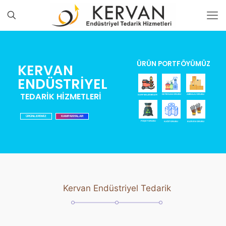
ÜRÜN PORTFÖYÜMÜZ
KERVAN
ENDÜSTRİYEL
TEDARİK HİZMETLERİ
DETERJAN GRUBU
AMBALAJ GRUBU
SARF MALZEMELER
ÜRÜNLERİMİZ
KAMPANYALAR
POŞET GRUBU
KAĞIT GRUBU
ELDİVEN GRUBU
Kervan Endüstriyel Tedarik