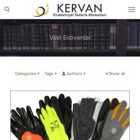
Vinil Eldivenler
Categories
Tags
Authors
Show all